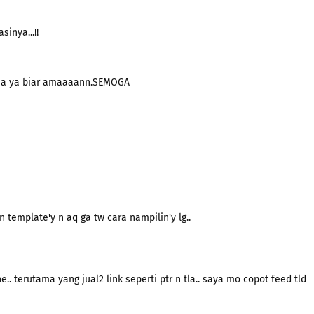
inya...!!
aja ya biar amaaaann.SEMOGA
 template'y n aq ga tw cara nampilin'y lg..
. terutama yang jual2 link seperti ptr n tla.. saya mo copot feed tld