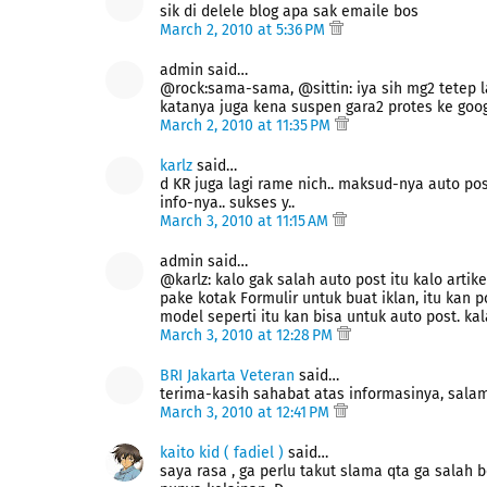
sik di delele blog apa sak emaile bos
March 2, 2010 at 5:36 PM
admin said…
@rock:sama-sama, @sittin: iya sih mg2 tetep l
katanya juga kena suspen gara2 protes ke goo
March 2, 2010 at 11:35 PM
karlz
said…
d KR juga lagi rame nich.. maksud-nya auto post
info-nya.. sukses y..
March 3, 2010 at 11:15 AM
admin said…
@karlz: kalo gak salah auto post itu kalo artik
pake kotak Formulir untuk buat iklan, itu kan 
model seperti itu kan bisa untuk auto post. ka
March 3, 2010 at 12:28 PM
BRI Jakarta Veteran
said…
terima-kasih sahabat atas informasinya, sala
March 3, 2010 at 12:41 PM
kaito kid ( fadiel )
said…
saya rasa , ga perlu takut slama qta ga salah b