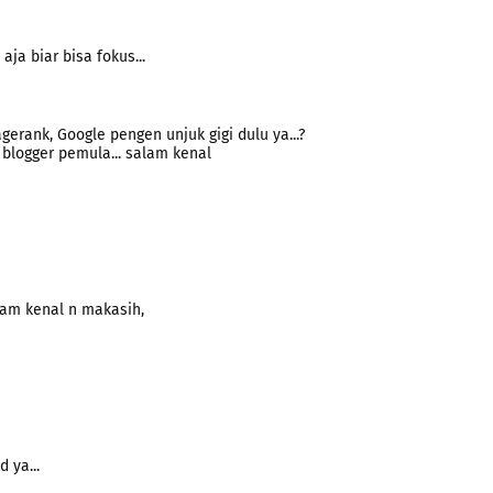
ja biar bisa fokus...
ank, Google pengen unjuk gigi dulu ya...?
blogger pemula... salam kenal
lam kenal n makasih,
 ya...