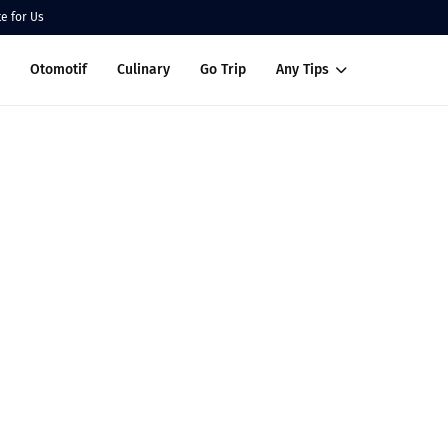
te for Us
Otomotif
Culinary
Go Trip
Any Tips