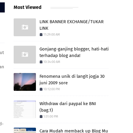
Most Viewed
LINK BANNER EXCHANGE/TUKAR
LINK
11:29:00 AM
Gonjang-ganjing blogger, hati-hati
ut
terhadap blog anda!
10:34:00 AM
an
Fenomena unik di langit jogja 30
juni 2009 sore
10:12:00 PM
Withdraw dari paypal ke BNI
(bag.1)
1:51:00 PM
d-
Cara Mudah memback up Blog Mu