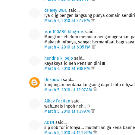
dHaNy WBC
said…
Iya q jg pengen langsung punya domain sendiri a
March 4, 2010 at 3:47 PM
☼►100ABC blog◄☼
said…
Mungkin sebelum memulai penganugerahan pager
Makasih infonya, sangat bermanfaat bagi saya 
March 4, 2010 at 6:05 PM
hendrie k_bejo
said…
Kayaknya jd neh Pensiun dini !!!
March 4, 2010 at 9:18 PM
Unknown
said…
kunjungan perdana langsung dapet info nih,sa
March 5, 2010 at 12:07 AM
Alliev Pacitan
said…
wah...nais inpoh neh... ;)
March 5, 2010 at 1:39 AM
AD1N
said…
sip sob for infonya.... mudah2an ga kena banned
March 5, 2010 at 12:29 PM