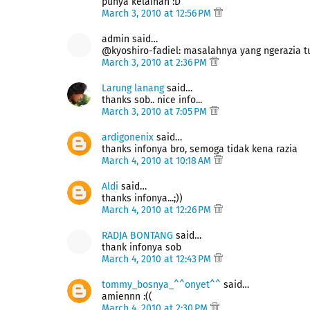
punya kelainan :D
March 3, 2010 at 12:56 PM
admin said…
@kyoshiro-fadiel: masalahnya yang ngerazia tu
March 3, 2010 at 2:36 PM
Larung lanang
said…
thanks sob.. nice info...
March 3, 2010 at 7:05 PM
ardigonenix
said…
thanks infonya bro, semoga tidak kena razia
March 4, 2010 at 10:18 AM
Aldi
said…
thanks infonya...;))
March 4, 2010 at 12:26 PM
RADJA BONTANG
said…
thank infonya sob
March 4, 2010 at 12:43 PM
tommy_bosnya_^^onyet^^
said…
amiennn :((
March 4, 2010 at 2:30 PM