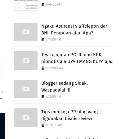
8:48:00 AM
Ngaku Asuransi via Telepon dari
BNI, Penipuan atau Apa?
1:47:00 PM
Tes kejujuran POLRI dan KPK,
hipnotis ala UYA EMANG KUYA aja..
11:09:00 AM
Blogger sedang Sidak,
Waspadalah !!
R
4:33:00 PM
en
Tips menjaga PR blog yang
digunakan bisnis review
11:20:00 AM