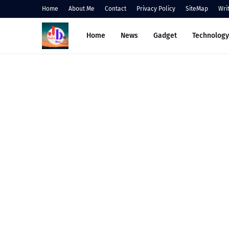
Home
About Me
Contact
Privacy Policy
SiteMap
Wri
Home
News
Gadget
Technology