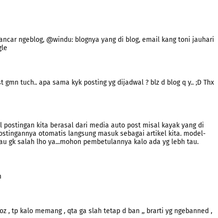
ancar ngeblog, @windu: blognya yang di blog, email kang toni jauhari
gle
 gmn tuch.. apa sama kyk posting yg dijadwal ? blz d blog q y.. ;D Thx
el postingan kita berasal dari media auto post misal kayak yang di
postingannya otomatis langsung masuk sebagai artikel kita. model-
lau gk salah lho ya...mohon pembetulannya kalo ada yg lebh tau.
m
oz , tp kalo memang , qta ga slah tetap d ban ,, brarti yg ngebanned ,