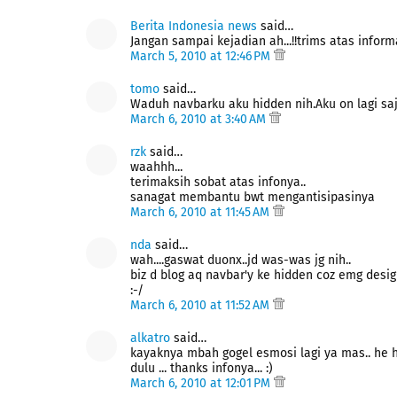
Berita Indonesia news
said…
Jangan sampai kejadian ah...!!trims atas informas
March 5, 2010 at 12:46 PM
tomo
said…
Waduh navbarku aku hidden nih.Aku on lagi s
March 6, 2010 at 3:40 AM
rzk
said…
waahhh...
terimaksih sobat atas infonya..
sanagat membantu bwt mengantisipasinya
March 6, 2010 at 11:45 AM
nda
said…
wah....gaswat duonx..jd was-was jg nih..
biz d blog aq navbar'y ke hidden coz emg design
:-/
March 6, 2010 at 11:52 AM
alkatro
said…
kayaknya mbah gogel esmosi lagi ya mas.. he he.
dulu ... thanks infonya... :)
March 6, 2010 at 12:01 PM