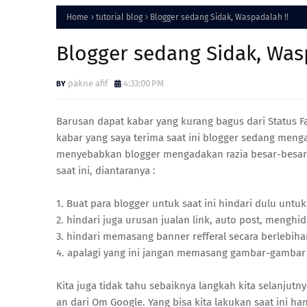
Home
tutorial blog
Blogger sedang Sidak, Waspadalah !!
Blogger sedang Sidak, Was
pakne afif
4:33:00 PM
Barusan dapat kabar yang kurang bagus dari Status F
kabar yang saya terima saat ini blogger sedang men
menyebabkan blogger mengadakan razia besar-besaran
saat ini, diantaranya :
1. Buat para blogger untuk saat ini hindari dulu untu
2. hindari juga urusan jualan link, auto post, mengh
3. hindari memasang banner refferal secara berlebiha
4. apalagi yang ini jangan memasang gambar-gambar
Kita juga tidak tahu sebaiknya langkah kita selanjutn
an dari Om Google. Yang bisa kita lakukan saat ini h