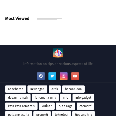
Most Viewed
information on tips on various aspects of life
Kesehatan
Keuangan
artis
bacaan doa
desain rumah
fenomena unik
info
info gadget
kata kata romantis
kuliner
olah raga
otomotif
peluang usaha
properti
teknologi
tips and trik