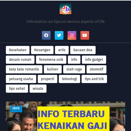
information on tips on various aspects of life
Kesehatan
Keuangan
artis
bacaan doa
desain rumah
fenomena unik
info
info gadget
kata kata romantis
kuliner
olah raga
otomotif
peluang usaha
properti
teknologi
tips and trik
tips sehat
wisata
INFO