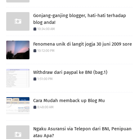
Gonjang-ganjing blogger, hati-hati terhadap
blog anda!
10:34:00 AM
Fenomena unik di langit jogja 30 juni 2009 sore
10:12:00 PM
Withdraw dari paypal ke BNI (bag.1)
1:51:00 PM
Cara Mudah memback up Blog Mu
8:48:00 AM
Ngaku Asuransi via Telepon dari BNI, Penipuan
atau Apa?